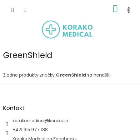
Prejsť
NÁKU
na
obsah
KOŠÍK
GreenShield
Žiadne produkty značky
GreenShield
sa nenašli...
Z
á
p
ä
Kontakt
t
i
korakomedical
@
korako.sk
e
+421 915 977 188
Korako Medical na Facebooku