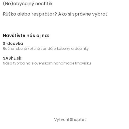
(Ne)obyčajný nechtík
Rúško alebo respirátor? Ako si správne vybrať
Navštívte nás aj na:
Srdcovka
Ručne robené kožené sandále, kabelky a doplnky
SAShE.sk
Naša tvorba na slovenskom handmade trhovisku
Vytvoril Shoptet