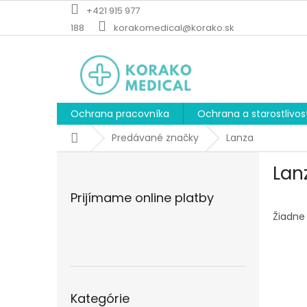
Prejsť
+421 915 977
na
188
korakomedical@korako.sk
obsah
Ochrana pracovníka
Ochrana a starostlivos
Domov
Predávané značky
Lanza
B
Lan
o
č
Prijímame online platby
n
ý
Žiadne
p
a
n
e
Preskočiť
l
Kategórie
kategórie