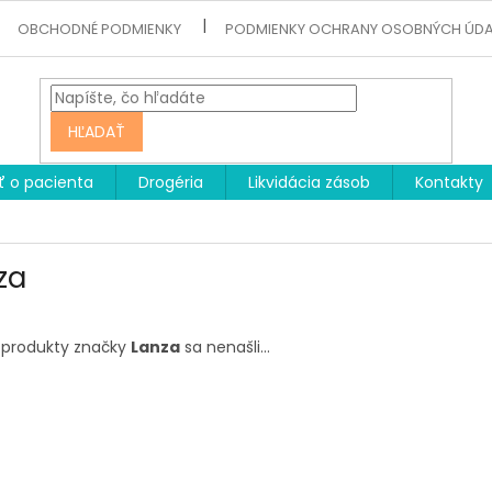
OBCHODNÉ PODMIENKY
PODMIENKY OCHRANY OSOBNÝCH ÚD
HĽADAŤ
ť o pacienta
Drogéria
Likvidácia zásob
Kontakty
za
 produkty značky
Lanza
sa nenašli...