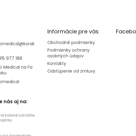
Informácie pre vás
Facebo
Obchodné podmienky
omedical
@
korak
Podmienky ochrany
osobných údajov
915 977 188
Kontakty
o Medical na Fa
Odstúpenie od zmluvy
oku
omedical
e nás aj na:
né kožené sandále,
doplnky
a na slovenskom