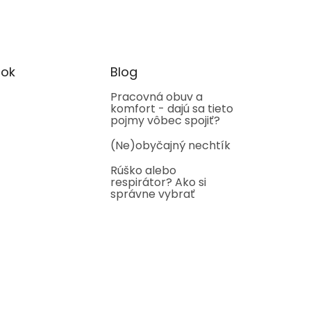
ok
Blog
Pracovná obuv a
komfort - dajú sa tieto
pojmy vôbec spojiť?
(Ne)obyčajný nechtík
Rúško alebo
respirátor? Ako si
správne vybrať