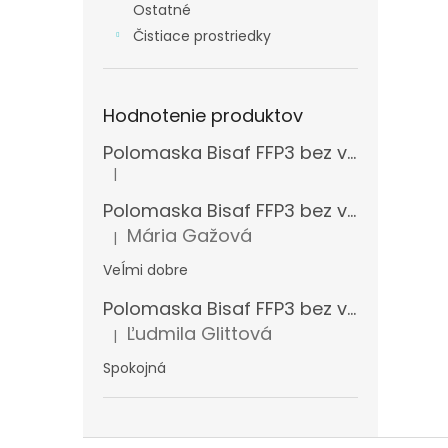
Ostatné
Čistiace prostriedky
Hodnotenie produktov
Polomaska Bisaf FFP3 bez ventilčeka , balenie 15 ks
|
Hodnotenie produktu je 5 z 5 hviezdičiek.
Polomaska Bisaf FFP3 bez ventilčeka 99 % , balenie 1 ks
Mária Gažová
|
Hodnotenie produktu je 5 z 5 hviezdičiek.
Veĺmi dobre
Polomaska Bisaf FFP3 bez ventilčeka , balenie 15 ks
Ľudmila Glittová
|
Hodnotenie produktu je 5 z 5 hviezdičiek.
Spokojná
Z