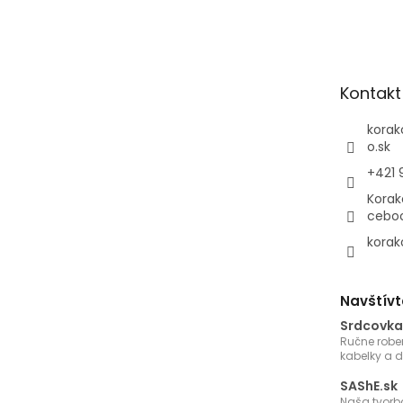
á
p
ä
t
Kontakt
i
e
korak
o.sk
+421 
Korak
cebo
korak
Navštívt
Srdcovka
Ručne robe
kabelky a 
SAShE.sk
Naša tvorb