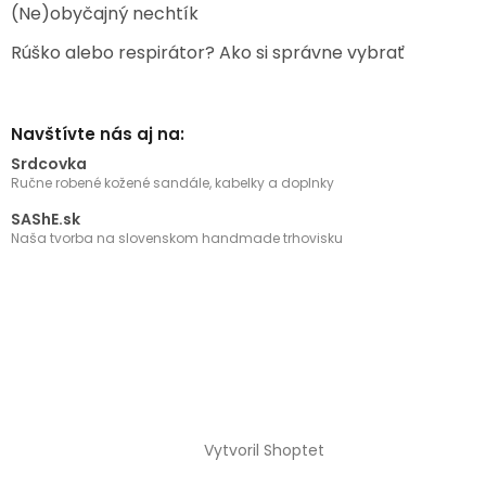
(Ne)obyčajný nechtík
Rúško alebo respirátor? Ako si správne vybrať
Navštívte nás aj na:
Srdcovka
Ručne robené kožené sandále, kabelky a doplnky
SAShE.sk
Naša tvorba na slovenskom handmade trhovisku
Vytvoril Shoptet