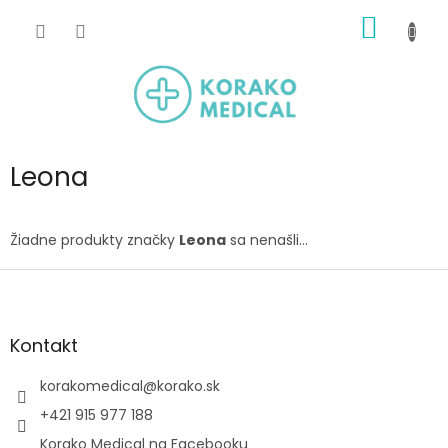
Prejsť
NÁKU
na
obsah
KOŠÍK
Leona
Žiadne produkty značky
Leona
sa nenašli...
Z
á
p
ä
Kontakt
t
i
korakomedical
@
korako.sk
e
+421 915 977 188
Korako Medical na Facebooku