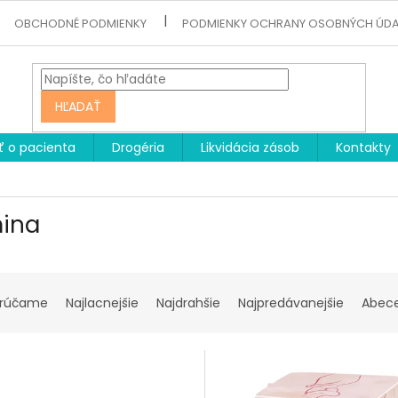
OBCHODNÉ PODMIENKY
PODMIENKY OCHRANY OSOBNÝCH ÚD
HĽADAŤ
ť o pacienta
Drogéria
Likvidácia zásob
Kontakty
ina
rúčame
Najlacnejšie
Najdrahšie
Najpredávanejšie
Abec