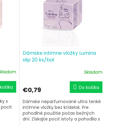
Dámske intimne vložky Lumina
slip 20 ks/bal
Skladom
Skladom
košíka
Do košíka
€0,79
ky s
Dámske neparfumované ultra tenké
 pocit
intímne vložky bez krídelok. Pre
pohodlné použitie počas bežných
o
dní. Získajte pocit istoty a pohodlia s
dámskymi...