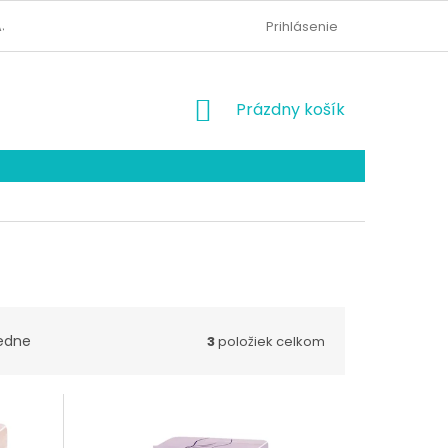
AJOV
KONTAKTY
ODSTÚPENIE OD ZMLUVY
Prihlásenie
NÁKUPNÝ
Prázdny košík
KOŠÍK
edne
3
položiek celkom