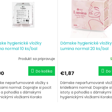
ke hygienické vložky
Dámske hygienické vložky
na normal 10 ks/bal
Lumina normal 20 ks/bal
Produkt sa pripravuje
Do košíka
Do 
90
€1,87
ke neparfumované vložky s
Dámske neparfumované vlož
lkami normal. Doprajte si pocit
krídelkami normal. Doprajte si
y a pohodlia s dámskymi
istoty a pohodlia s dámskymi
nickými vložkami Korako
hygienickými vložkami Korak
ne LUMINA Normál....
Hygiene LUMINA Normál....
O