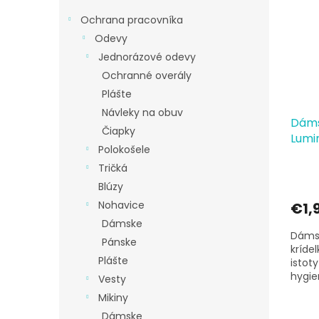
p
e
i
p
Ochrana pracovníka
s
r
Odevy
p
o
Jednorázové odevy
r
d
Ochranné overály
o
u
d
k
Plášte
u
t
Návleky na obuv
Dáms
k
o
Čiapky
Lumi
t
v
Polokošele
o
Tričká
v
Blúzy
Nohavice
€1,
Dámske
Dáms
Pánske
kríde
Plášte
istot
hygie
Vesty
Hygie
Mikiny
Dámske