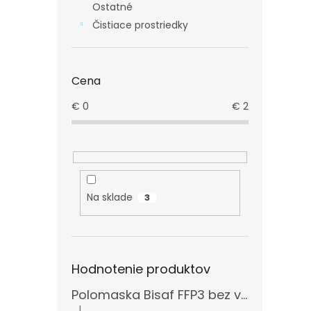
Ostatné
Čistiace prostriedky
Cena
€
0
€
2
Na sklade
3
Hodnotenie produktov
Polomaska Bisaf FFP3 bez ventilčeka , balenie 15 ks
|