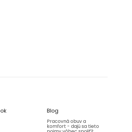
ok
Blog
Pracovná obuv a
komfort - dajú sa tieto
pojmy vôbec spojiť?