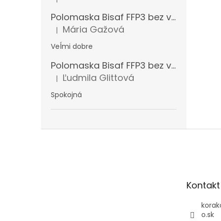
Hodnotenie produktu je 5 z 5 hviezdičiek.
Polomaska Bisaf FFP3 bez ventilčeka 99 % , balenie 1 ks
Mária Gažová
|
Hodnotenie produktu je 5 z 5 hviezdičiek.
Veĺmi dobre
Polomaska Bisaf FFP3 bez ventilčeka , balenie 15 ks
Ľudmila Glittová
|
Hodnotenie produktu je 5 z 5 hviezdičiek.
Spokojná
Z
á
p
ä
t
Kontakt
i
e
korak
o.sk