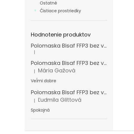
Ostatné
Čistiace prostriedky
Hodnotenie produktov
Polomaska Bisaf FFP3 bez ventilčeka , balenie 15 ks
|
Hodnotenie produktu je 5 z 5 hviezdičiek.
Polomaska Bisaf FFP3 bez ventilčeka 99 % , balenie 1 ks
Mária Gažová
|
Hodnotenie produktu je 5 z 5 hviezdičiek.
Veĺmi dobre
Polomaska Bisaf FFP3 bez ventilčeka , balenie 15 ks
Ľudmila Glittová
|
Hodnotenie produktu je 5 z 5 hviezdičiek.
Spokojná
Z