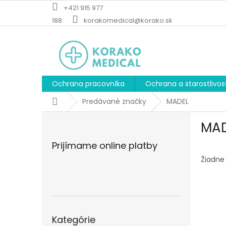
Prejsť
+421 915 977
na
188
korakomedical@korako.sk
obsah
Ochrana pracovníka
Ochrana a starostlivos
Domov
Predávané značky
MADEL
B
MA
o
č
Prijímame online platby
n
ý
Žiadne
p
a
n
e
Preskočiť
l
Kategórie
kategórie