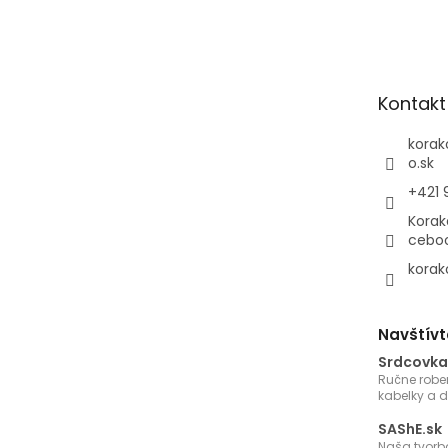
á
p
ä
t
Kontakt
i
e
korak
o.sk
+421 
Korak
cebo
korak
Navštívt
Srdcovka
Ručne robe
kabelky a 
SAShE.sk
Naša tvorb