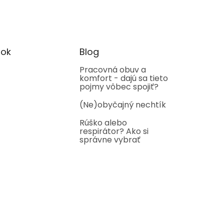
ok
Blog
Pracovná obuv a
komfort - dajú sa tieto
pojmy vôbec spojiť?
(Ne)obyčajný nechtík
Rúško alebo
respirátor? Ako si
správne vybrať