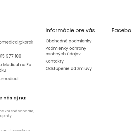
Informácie pre vás
Facebo
Obchodné podmienky
omedical
@
korak
Podmienky ochrany
osobných údajov
915 977 188
Kontakty
o Medical na Fa
Odstúpenie od zmluvy
oku
omedical
e nás aj na:
né kožené sandále,
doplnky
a na slovenskom