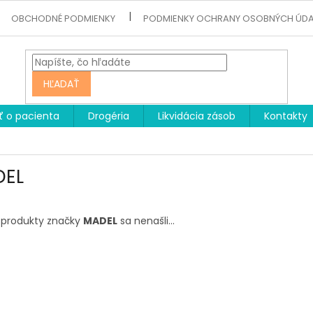
OBCHODNÉ PODMIENKY
PODMIENKY OCHRANY OSOBNÝCH ÚD
HĽADAŤ
ť o pacienta
Drogéria
Likvidácia zásob
Kontakty
DEL
 produkty značky
MADEL
sa nenašli...