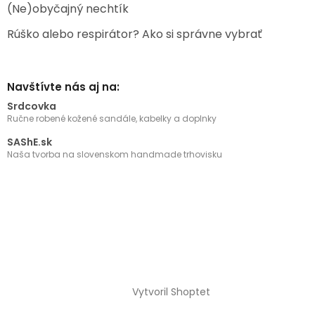
(Ne)obyčajný nechtík
Rúško alebo respirátor? Ako si správne vybrať
Navštívte nás aj na:
Srdcovka
Ručne robené kožené sandále, kabelky a doplnky
SAShE.sk
Naša tvorba na slovenskom handmade trhovisku
Vytvoril Shoptet