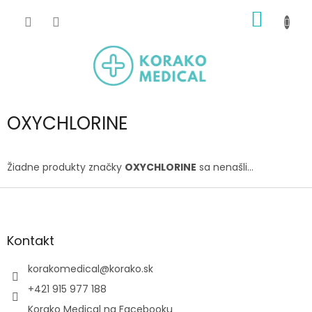
Prejsť
NÁKU
na
obsah
KOŠÍK
OXYCHLORINE
Žiadne produkty značky
OXYCHLORINE
sa nenašli...
Z
á
p
ä
Kontakt
t
i
korakomedical
@
korako.sk
e
+421 915 977 188
Korako Medical na Facebooku