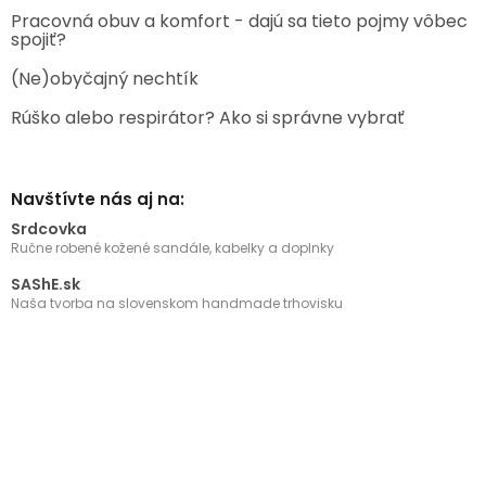
Pracovná obuv a komfort - dajú sa tieto pojmy vôbec
spojiť?
(Ne)obyčajný nechtík
Rúško alebo respirátor? Ako si správne vybrať
Navštívte nás aj na:
Srdcovka
Ručne robené kožené sandále, kabelky a doplnky
SAShE.sk
Naša tvorba na slovenskom handmade trhovisku