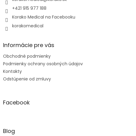
i
e
e
p
+421 915 977 188
r
Korako Medical na Facebooku
v
k
korakomedical
y
v
ý
Informácie pre vás
p
i
Obchodné podmienky
s
u
Podmienky ochrany osobných údajov
Kontakty
Odstúpenie od zmluvy
Facebook
Blog