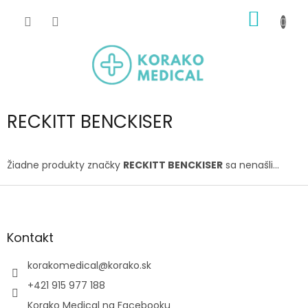
Prejsť
NÁKU
na
obsah
KOŠÍK
RECKITT BENCKISER
Žiadne produkty značky
RECKITT BENCKISER
sa nenašli...
Z
á
p
ä
Kontakt
t
i
korakomedical
@
korako.sk
e
+421 915 977 188
Korako Medical na Facebooku