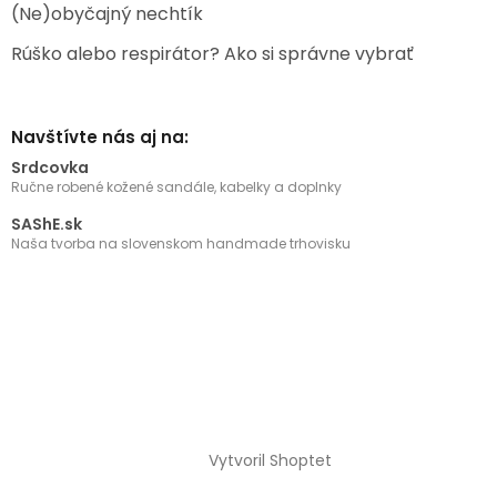
(Ne)obyčajný nechtík
Rúško alebo respirátor? Ako si správne vybrať
Navštívte nás aj na:
Srdcovka
Ručne robené kožené sandále, kabelky a doplnky
SAShE.sk
Naša tvorba na slovenskom handmade trhovisku
Vytvoril Shoptet