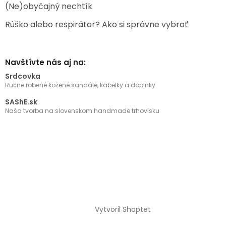
(Ne)obyčajný nechtík
Rúško alebo respirátor? Ako si správne vybrať
Navštívte nás aj na:
Srdcovka
Ručne robené kožené sandále, kabelky a doplnky
SAShE.sk
Naša tvorba na slovenskom handmade trhovisku
Vytvoril Shoptet