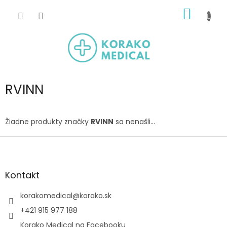
Prejsť
NÁKU
na
obsah
KOŠÍK
RVINN
Žiadne produkty značky
RVINN
sa nenašli...
Z
á
p
ä
Kontakt
t
i
korakomedical
@
korako.sk
e
+421 915 977 188
Korako Medical na Facebooku