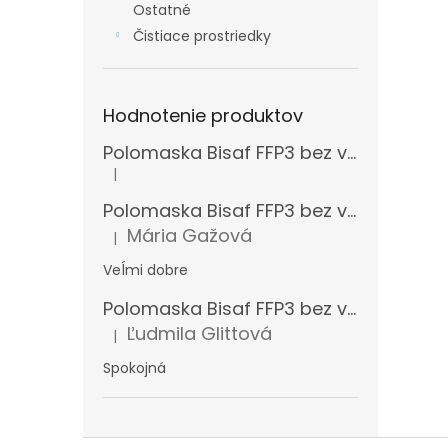
Ostatné
Čistiace prostriedky
Hodnotenie produktov
Polomaska Bisaf FFP3 bez ventilčeka , balenie 15 ks
|
Hodnotenie produktu je 5 z 5 hviezdičiek.
Polomaska Bisaf FFP3 bez ventilčeka 99 % , balenie 1 ks
Mária Gažová
|
Hodnotenie produktu je 5 z 5 hviezdičiek.
Veĺmi dobre
Polomaska Bisaf FFP3 bez ventilčeka , balenie 15 ks
Ľudmila Glittová
|
Hodnotenie produktu je 5 z 5 hviezdičiek.
Spokojná
Z