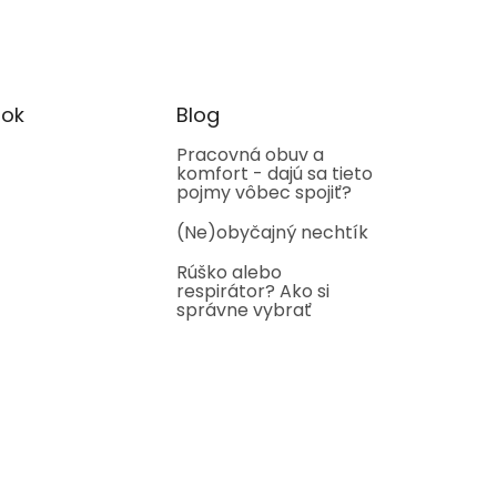
ok
Blog
Pracovná obuv a
komfort - dajú sa tieto
pojmy vôbec spojiť?
(Ne)obyčajný nechtík
Rúško alebo
respirátor? Ako si
správne vybrať