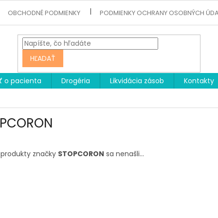
OBCHODNÉ PODMIENKY
PODMIENKY OCHRANY OSOBNÝCH ÚD
HĽADAŤ
ť o pacienta
Drogéria
Likvidácia zásob
Kontakty
OPCORON
 produkty značky
STOPCORON
sa nenašli...