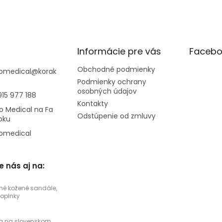
Informácie pre vás
Facebo
Obchodné podmienky
omedical
@
korak
Podmienky ochrany
osobných údajov
915 977 188
Kontakty
o Medical na Fa
Odstúpenie od zmluvy
oku
omedical
e nás aj na:
né kožené sandále,
doplnky
a na slovenskom