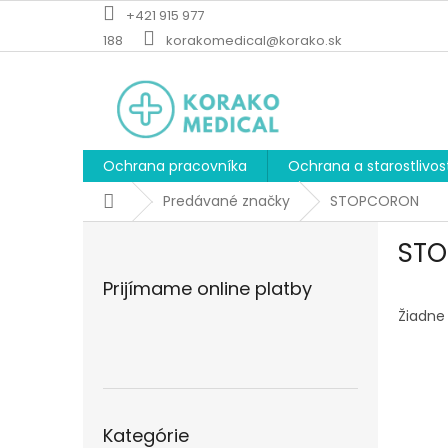
Prejsť
+421 915 977
na
188
korakomedical@korako.sk
obsah
Ochrana pracovníka
Ochrana a starostlivos
Domov
Predávané značky
STOPCORON
B
ST
o
č
Prijímame online platby
n
ý
Žiadne
p
a
n
e
Preskočiť
l
Kategórie
kategórie