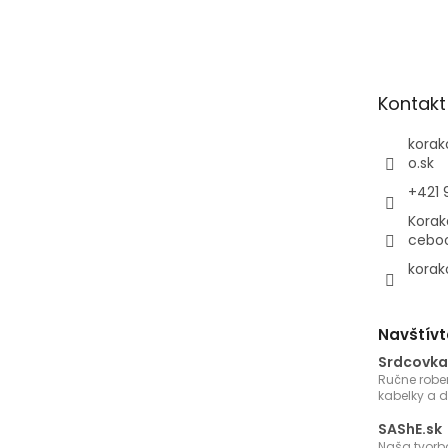
á
p
ä
t
Kontakt
i
e
korak
o.sk
+421 
Korak
cebo
korak
Navštívt
Srdcovka
Ručne robe
kabelky a 
SAShE.sk
Naša tvorb