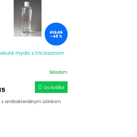
€12,05
–48 %
 tekuté mydlo s triclosanom
Skladom
Do košíka
15
 s antibakteriálnym účinkom.
O
v
l
á