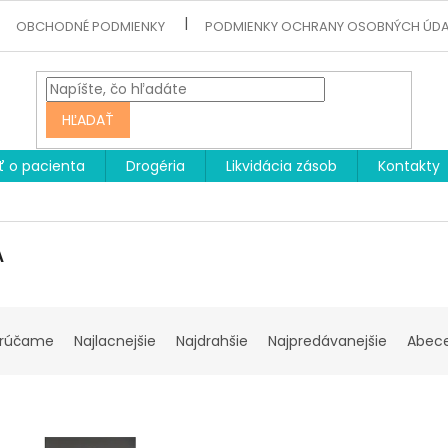
OBCHODNÉ PODMIENKY
PODMIENKY OCHRANY OSOBNÝCH ÚD
HĽADAŤ
ť o pacienta
Drogéria
Likvidácia zásob
Kontakty
A
rúčame
Najlacnejšie
Najdrahšie
Najpredávanejšie
Abec