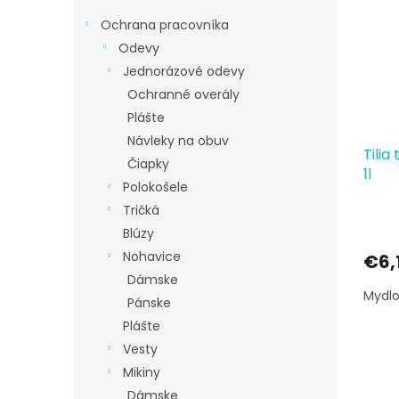
p
e
i
p
Ochrana pracovníka
s
r
Odevy
p
o
Jednorázové odevy
r
d
Ochranné overály
o
u
d
k
Plášte
u
t
Návleky na obuv
Tilia
k
o
Čiapky
1l
t
v
Polokošele
o
Tričká
v
Blúzy
Nohavice
€6,
Dámske
Mydlo
Pánske
Plášte
Vesty
Mikiny
Dámske