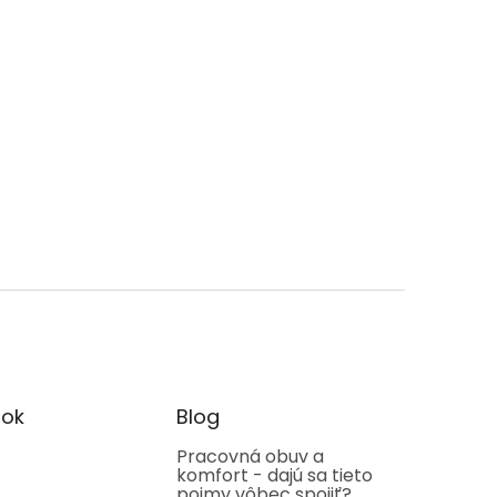
ok
Blog
Pracovná obuv a
komfort - dajú sa tieto
pojmy vôbec spojiť?