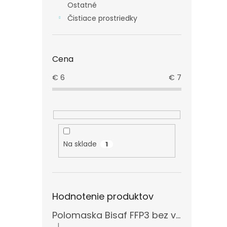
Ostatné
Čistiace prostriedky
Cena
€
6
€
7
Na sklade
1
Hodnotenie produktov
Polomaska Bisaf FFP3 bez ventilčeka , balenie 15 ks
|