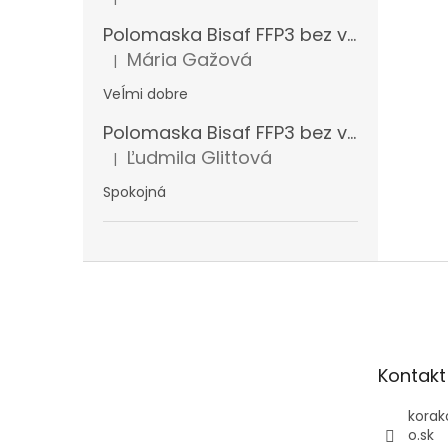
Hodnotenie produktu je 5 z 5 hviezdičiek.
Polomaska Bisaf FFP3 bez ventilčeka 99 % , balenie 1 ks
Mária Gažová
|
Hodnotenie produktu je 5 z 5 hviezdičiek.
Veĺmi dobre
Polomaska Bisaf FFP3 bez ventilčeka , balenie 15 ks
Ľudmila Glittová
|
Hodnotenie produktu je 5 z 5 hviezdičiek.
Spokojná
Z
á
p
ä
t
Kontakt
i
e
korak
o.sk