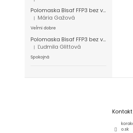
Hodnotenie produktu je 5 z 5 hviezdičiek.
Polomaska Bisaf FFP3 bez ventilčeka 99 % , balenie 1 ks
Mária Gažová
|
Hodnotenie produktu je 5 z 5 hviezdičiek.
Veĺmi dobre
Polomaska Bisaf FFP3 bez ventilčeka , balenie 15 ks
Ľudmila Glittová
|
Hodnotenie produktu je 5 z 5 hviezdičiek.
Spokojná
Z
á
p
ä
t
Kontakt
i
e
korak
o.sk