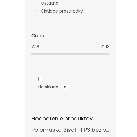
Ostatné
Čistiace prostriedky
Cena
€
8
€
13
Na sklade
2
Hodnotenie produktov
Polomaska Bisaf FFP3 bez ventilčeka , balenie 15 ks
|