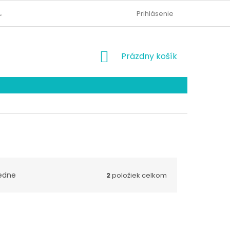
AJOV
KONTAKTY
ODSTÚPENIE OD ZMLUVY
Prihlásenie
NÁKUPNÝ
Prázdny košík
KOŠÍK
edne
2
položiek celkom