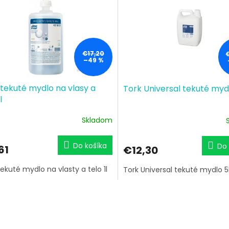
€17,20
–49 %
 tekuté mydlo na vlasy a
Tork Universal tekuté myd
l
Skladom
Do košíka
Do 
61
€12,30
tekuté mydlo na vlasty a telo 1l
Tork Universal tekuté mydlo 5
O
v
l
á