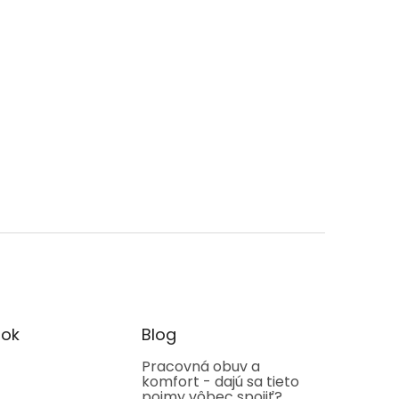
ok
Blog
Pracovná obuv a
komfort - dajú sa tieto
pojmy vôbec spojiť?