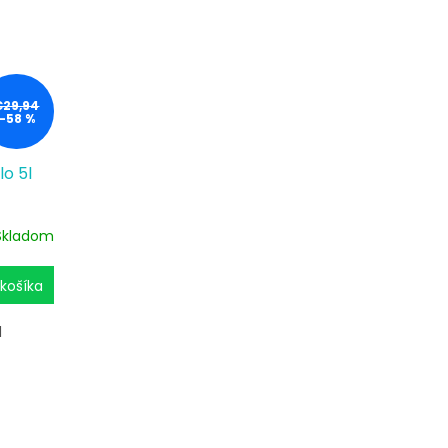
€29,94
–58 %
lo 5l
Skladom
košíka
l