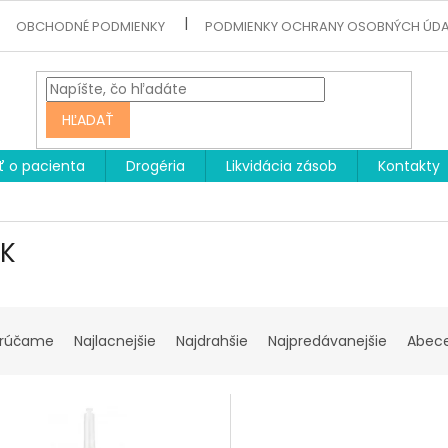
OBCHODNÉ PODMIENKY
PODMIENKY OCHRANY OSOBNÝCH ÚD
HĽADAŤ
ť o pacienta
Drogéria
Likvidácia zásob
Kontakty
K
rúčame
Najlacnejšie
Najdrahšie
Najpredávanejšie
Abec