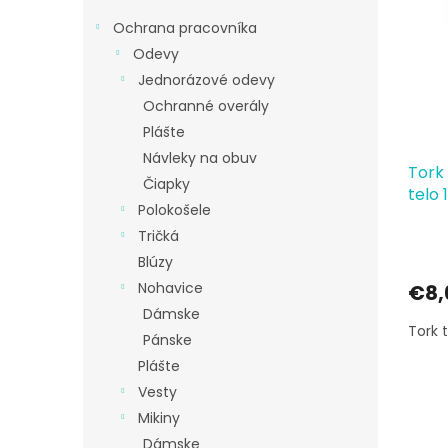
p
e
i
p
Ochrana pracovníka
s
r
Odevy
p
o
Jednorázové odevy
r
d
Ochranné overály
o
u
d
k
Plášte
u
t
Návleky na obuv
Tork
k
o
Čiapky
telo 1
t
v
Polokošele
o
Tričká
v
Blúzy
Nohavice
€8,
Dámske
Tork 
Pánske
Plášte
Vesty
Mikiny
Dámske