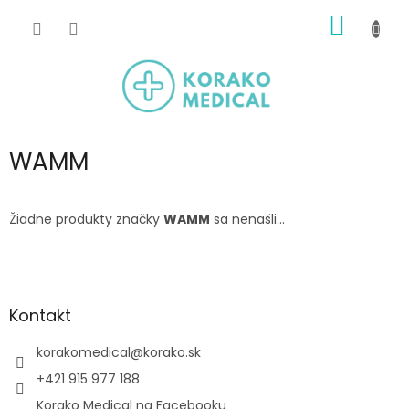
Prejsť
NÁKU
na
obsah
KOŠÍK
WAMM
Žiadne produkty značky
WAMM
sa nenašli...
Z
á
p
ä
Kontakt
t
i
korakomedical
@
korako.sk
e
+421 915 977 188
Korako Medical na Facebooku