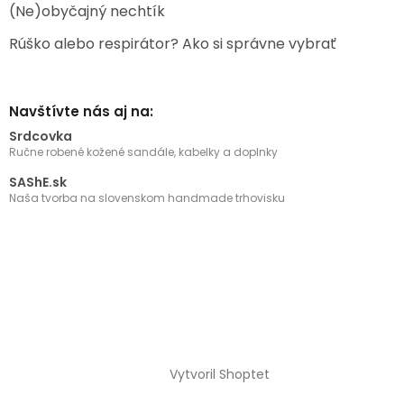
(Ne)obyčajný nechtík
Rúško alebo respirátor? Ako si správne vybrať
Navštívte nás aj na:
Srdcovka
Ručne robené kožené sandále, kabelky a doplnky
SAShE.sk
Naša tvorba na slovenskom handmade trhovisku
Vytvoril Shoptet