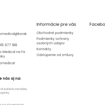
Informácie pre vás
Facebo
Obchodné podmienky
omedical
@
korak
Podmienky ochrany
osobných údajov
915 977 188
Kontakty
o Medical na Fa
Odstúpenie od zmluvy
oku
omedical
e nás aj na:
né kožené sandále,
doplnky
a na slovenskom