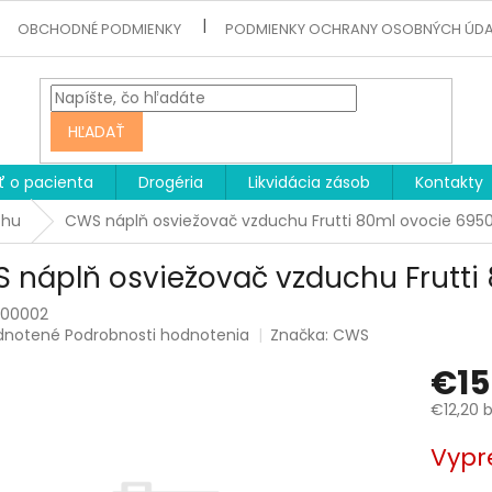
OBCHODNÉ PODMIENKY
PODMIENKY OCHRANY OSOBNÝCH ÚD
HĽADAŤ
ť o pacienta
Drogéria
Likvidácia zásob
Kontakty
chu
CWS náplň osviežovač vzduchu Frutti 80ml ovocie 695
 náplň osviežovač vzduchu Frutti
00002
rné
dnotené
Podrobnosti hodnotenia
Značka:
CWS
enie
€15
tu
€12,20 
Jednotk
Vypr
cena:
čiek.