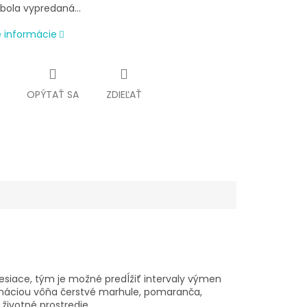
 bola vypredaná…
é informácie
OPÝTAŤ SA
ZDIEĽAŤ
esiace, tým je možné predĺžiť intervaly výmen
mbináciou vôňa čerstvé marhule, pomaranča,
 životné prostredie