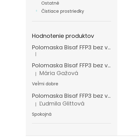
Ostatné
Čistiace prostriedky
Hodnotenie produktov
Polomaska Bisaf FFP3 bez ventilčeka , balenie 15 ks
|
Hodnotenie produktu je 5 z 5 hviezdičiek.
Polomaska Bisaf FFP3 bez ventilčeka 99 % , balenie 1 ks
Mária Gažová
|
Hodnotenie produktu je 5 z 5 hviezdičiek.
Veĺmi dobre
Polomaska Bisaf FFP3 bez ventilčeka , balenie 15 ks
Ľudmila Glittová
|
Hodnotenie produktu je 5 z 5 hviezdičiek.
Spokojná
Z