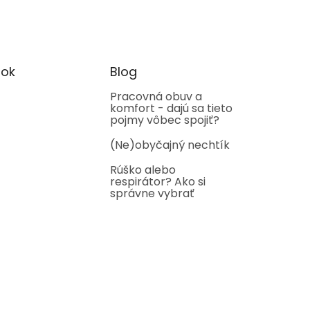
ok
Blog
Pracovná obuv a
komfort - dajú sa tieto
pojmy vôbec spojiť?
(Ne)obyčajný nechtík
Rúško alebo
respirátor? Ako si
správne vybrať