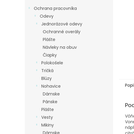
Ochrana pracovníka
Odevy
Jednorázové odevy
Ochranné overály
Plášte
Návleky na obuv
Čiapky
Polokošele
Tričká
Blúzy
Popi
Nohavice
Dámske
Pánske
Po
Plášte
Vôňa
Vesty
Vonn
Mikiny
nápl
Dámske
citr