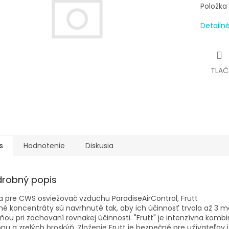
Položka
Detailn
TLAČ
s
Hodnotenie
Diskusia
drobný popis
 pre CWS osviežovač vzduchu ParadiseAirControl, Frutt
é koncentráty sú navrhnuté tak, aby ich účinnosť trvala až 3 m
ňou pri zachovaní rovnakej účinnosti. "Frutt" je intenzívna ko
ónu a zrelých broskýň. Zloženie Frutt je bezpečné pre užívateľov i