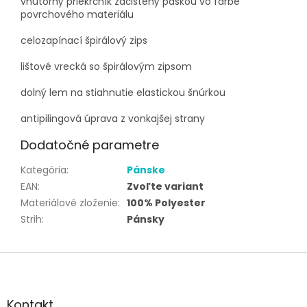
vnútorný priekrčník začistený páskou vo farbe
povrchového materiálu
celozapínací špirálový zips
lištové vrecká so špirálovým zipsom
dolný lem na stiahnutie elastickou šnúrkou
antipilingová úprava z vonkajšej strany
Dodatočné parametre
Kategória
:
Pánske
EAN
:
Zvoľte variant
Materiálové zloženie
:
100% Polyester
Strih
:
Pánsky
Z
á
p
ä
Kontakt