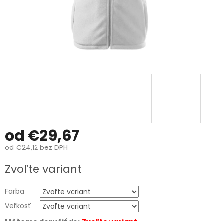
od
€29,67
od
€24,12
bez DPH
Jednotková
Zvoľte variant
cena:
Farba
Veľkosť