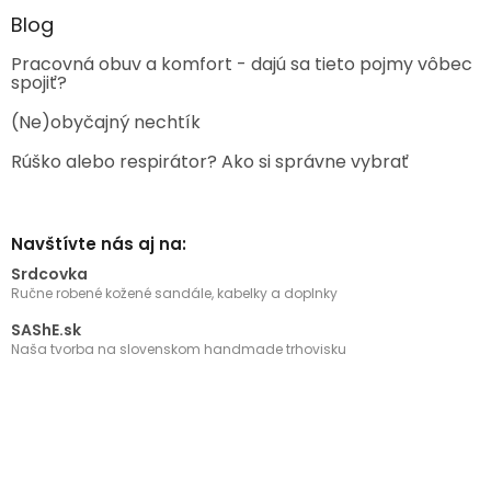
Blog
Pracovná obuv a komfort - dajú sa tieto pojmy vôbec
spojiť?
(Ne)obyčajný nechtík
Rúško alebo respirátor? Ako si správne vybrať
Navštívte nás aj na:
Srdcovka
Ručne robené kožené sandále, kabelky a doplnky
SAShE.sk
Naša tvorba na slovenskom handmade trhovisku