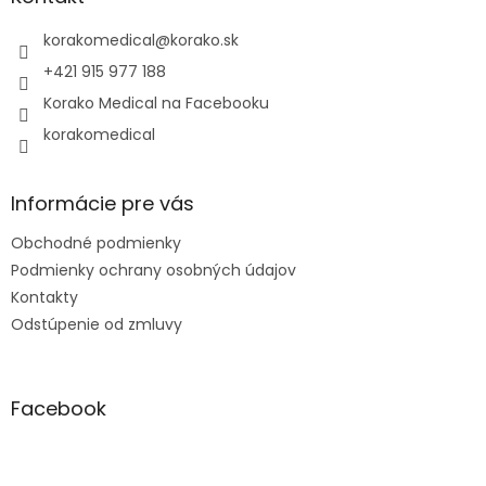
t
i
korakomedical
@
korako.sk
e
+421 915 977 188
Korako Medical na Facebooku
korakomedical
Informácie pre vás
Obchodné podmienky
Podmienky ochrany osobných údajov
Kontakty
Odstúpenie od zmluvy
Facebook