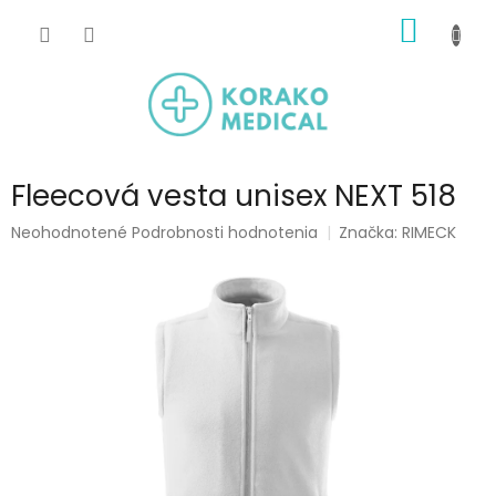
Prejsť
NÁKU
na
obsah
KOŠÍK
Fleecová vesta unisex NEXT 518
Priemerné
Neohodnotené
Podrobnosti hodnotenia
Značka:
RIMECK
hodnotenie
produktu
je
0,0
z
5
hviezdičiek.