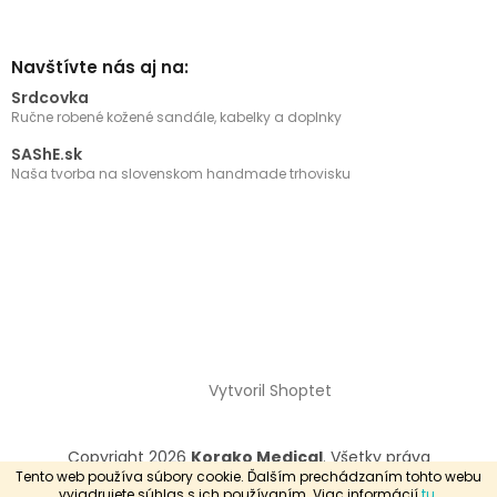
Navštívte nás aj na:
Srdcovka
Ručne robené kožené sandále, kabelky a doplnky
SAShE.sk
Naša tvorba na slovenskom handmade trhovisku
Vytvoril Shoptet
Copyright 2026
Korako Medical
. Všetky práva
vyhradené.
Tento web používa súbory cookie. Ďalším prechádzaním tohto webu
vyjadrujete súhlas s ich používaním. Viac informácií
tu
.