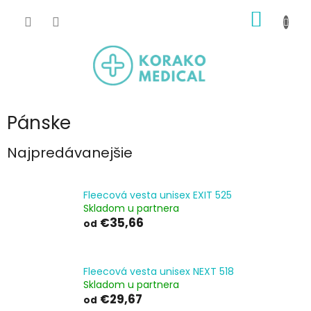
Prejsť
NÁKU
na
obsah
KOŠÍK
Pánske
Najpredávanejšie
Fleecová vesta unisex EXIT 525
Skladom u partnera
€35,66
od
Fleecová vesta unisex NEXT 518
Skladom u partnera
€29,67
od