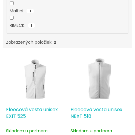
Malfini
1
RIMECK
1
Zobrazených položiek:
2
V
ý
p
i
s
p
r
o
d
Fleecová vesta unisex
Fleecová vesta unisex
u
EXIT 525
NEXT 518
k
t
Skladom u partnera
Skladom u partnera