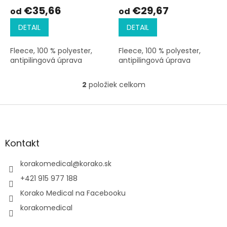
o
€35,66
€29,67
od
od
v
DETAIL
DETAIL
Fleece, 100 % polyester,
Fleece, 100 % polyester,
antipilingová úprava
antipilingová úprava
2
položiek celkom
O
v
l
Z
á
á
d
p
a
ä
Kontakt
c
t
i
i
korakomedical
@
korako.sk
e
e
p
+421 915 977 188
r
Korako Medical na Facebooku
v
k
korakomedical
y
v