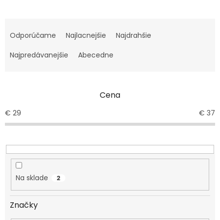
R
a
Odporúčame
Najlacnejšie
Najdrahšie
d
e
Najpredávanejšie
Abecedne
n
i
e
Cena
p
r
€
29
€
37
o
d
u
k
t
o
Na sklade
2
v
Značky