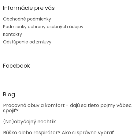
ý
Informácie pre vás
p
i
Obchodné podmienky
s
u
Podmienky ochrany osobných údajov
Kontakty
Odstúpenie od zmluvy
Facebook
Blog
Pracovná obuv a komfort - dajú sa tieto pojmy vôbec
spojiť?
(Ne)obyčajný nechtík
Rúško alebo respirátor? Ako si správne vybrať