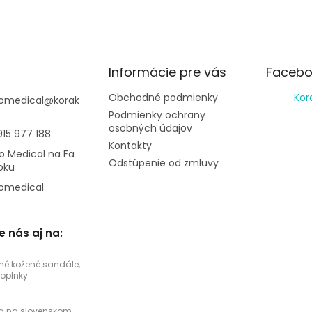
Informácie pre vás
Facebo
Obchodné podmienky
Kor
omedical
@
korak
Podmienky ochrany
osobných údajov
915 977 188
Kontakty
o Medical na Fa
Odstúpenie od zmluvy
oku
omedical
e nás aj na:
né kožené sandále,
doplnky
a na slovenskom