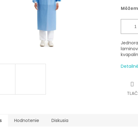
Môžeme
Jednoraz
laminov
kvapali
Detailn
TLAČ
s
Hodnotenie
Diskusia