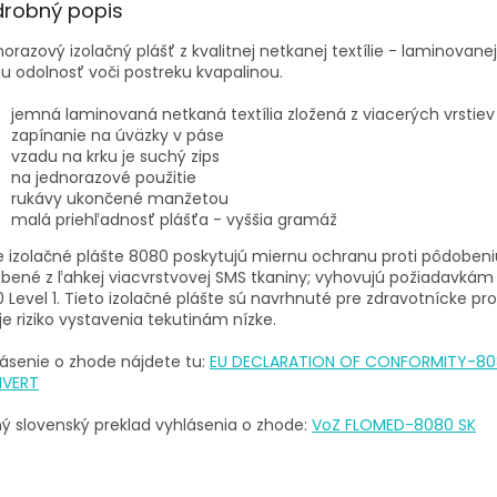
drobný popis
orazový izolačný plášť z kvalitnej netkanej textílie - laminovanej
iu odolnosť voči postreku kvapalinou.
jemná laminovaná netkaná textília zložená z viacerých vrstiev
zapínanie na úväzky v páse
vzadu na krku je suchý zips
na jednorazové použitie
rukávy ukončené manžetou
malá priehľadnosť plášťa - vyššia gramáž
 izolačné plášte 8080 poskytujú miernu ochranu proti pôdobeniu
bené z ľahkej viacvrstvovej SMS tkaniny; vyhovujú požiadavkám
 Level 1. Tieto izolačné plášte sú navrhnuté pre zdravotnícke pro
je riziko vystavenia tekutinám nízke.
ásenie o zhode nájdete tu:
EU DECLARATION OF CONFORMITY-8
VERT
ý slovenský preklad vyhlásenia o zhode:
VoZ FLOMED-8080 SK