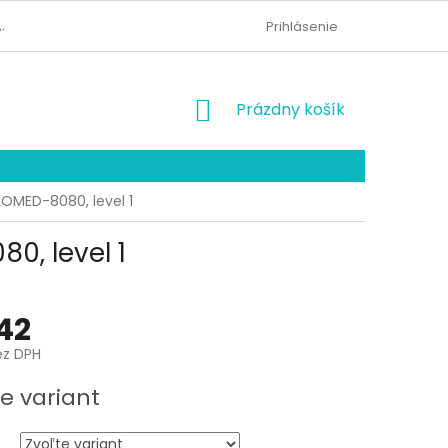
AJOV
KONTAKTY
ODSTÚPENIE OD ZMLUVY
Prihlásenie
NÁKUPNÝ
Prázdny košík
KOŠÍK
LOMED-8080, level 1
0, level 1
42
ez DPH
ová
e variant