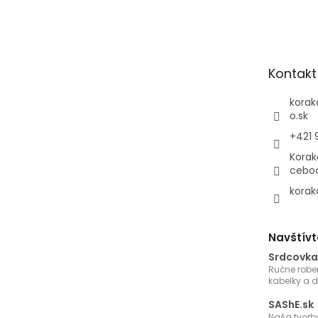
á
p
ä
t
Kontakt
i
e
korak
o.sk
+421 
Korak
cebo
korak
Navštívt
Srdcovka
Ručne robe
kabelky a 
SAShE.sk
Naša tvorb