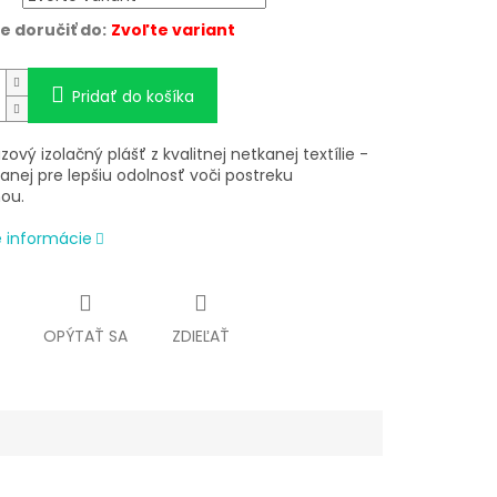
 doručiť do:
Zvoľte variant
Pridať do košíka
ový izolačný plášť z kvalitnej netkanej textílie -
anej pre lepšiu odolnosť voči postreku
nou.
é informácie
OPÝTAŤ SA
ZDIEĽAŤ