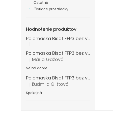
Ostatné
Čistiace prostriedky
Hodnotenie produktov
Polomaska Bisaf FFP3 bez ventilčeka , balenie 15 ks
|
Hodnotenie produktu je 5 z 5 hviezdičiek.
Polomaska Bisaf FFP3 bez ventilčeka 99 % , balenie 1 ks
Mária Gažová
|
Hodnotenie produktu je 5 z 5 hviezdičiek.
Veĺmi dobre
Polomaska Bisaf FFP3 bez ventilčeka , balenie 15 ks
Ľudmila Glittová
|
Hodnotenie produktu je 5 z 5 hviezdičiek.
Spokojná
Z