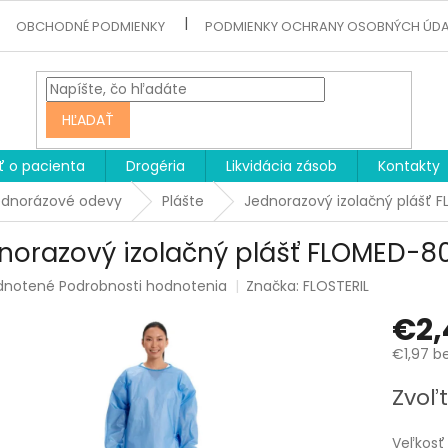
OBCHODNÉ PODMIENKY
PODMIENKY OCHRANY OSOBNÝCH ÚD
HĽADAŤ
ť o pacienta
Drogéria
Likvidácia zásob
Kontakty
ednorázové odevy
Plášte
Jednorazový izolačný plášť F
norazový izolačný plášť FLOMED-808
rné
dnotené
Podrobnosti hodnotenia
Značka:
FLOSTERIL
enie
€2,
tu
€1,97 b
Jednotk
Zvoľt
cena:
čiek.
Veľkosť