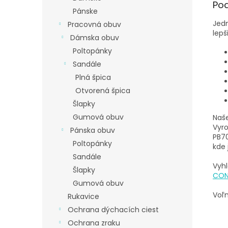
Po
Pánske
Jedn
Pracovná obuv
lepš
Dámska obuv
Poltopánky
Sandále
Plná špica
Otvorená špica
Šlapky
Gumová obuv
Naše
Vyro
Pánska obuv
PB70
Poltopánky
kde 
Sandále
Vyhl
Šlapky
CON
Gumová obuv
Voľn
Rukavice
Ochrana dýchacích ciest
Ochrana zraku