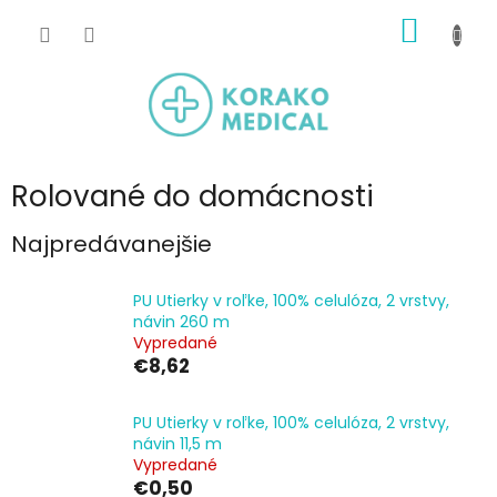
Prejsť
NÁKU
na
obsah
KOŠÍK
Rolované do domácnosti
Najpredávanejšie
PU Utierky v roľke, 100% celulóza, 2 vrstvy,
návin 260 m
Vypredané
€8,62
PU Utierky v roľke, 100% celulóza, 2 vrstvy,
návin 11,5 m
Vypredané
€0,50