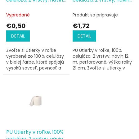
u
k
11,5 m
12 m, perforované, výška
t
rolky 21 cm
Vypredané
Produkt sa pripravuje
o
€0,50
€1,72
v
DETAIL
DETAIL
Zvoľte si utierky v roľke
PU Utierky v roľke, 100%
vyrobené zo 100 % celulózy
celulóza, 2 vrstvy, návin 12
v bielej farbe, ktoré spájajú
m, perforované, výška rolky
vysokú savosť, pevnosť a
21 cm. Zvoľte si utierky v
komfort pri používaní.
rolke vyrobené zo 100 %
Utierky v...
celulózy v...
PU Utierky v roľke, 100%
celulóza, 2 vrstvy, návin