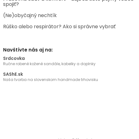
spojiť?
(Ne)obyčajný nechtík
Rúško alebo respirátor? Ako si správne vybrať
Navštívte nás aj na:
Srdcovka
Ručne robené kožené sandále, kabelky a doplnky
SAShE.sk
Naša tvorba na slovenskom handmade trhovisku