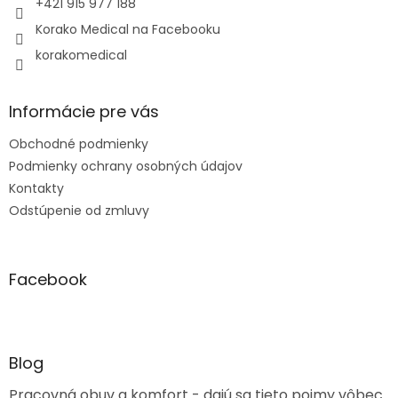
e
+421 915 977 188
r
Korako Medical na Facebooku
v
k
korakomedical
y
v
ý
Informácie pre vás
p
i
Obchodné podmienky
s
u
Podmienky ochrany osobných údajov
Kontakty
Odstúpenie od zmluvy
Facebook
Blog
Pracovná obuv a komfort - dajú sa tieto pojmy vôbec