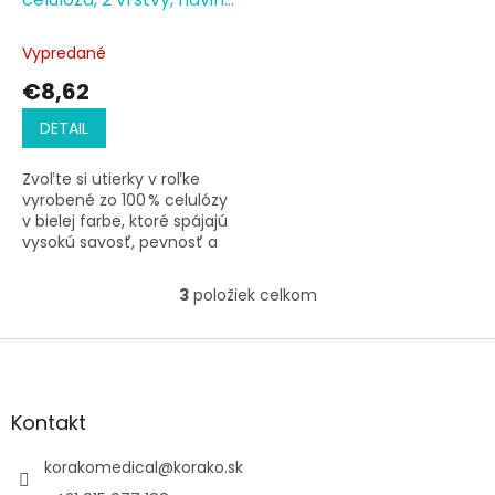
260 m
Vypredané
€8,62
DETAIL
Zvoľte si utierky v roľke
vyrobené zo 100 % celulózy
v bielej farbe, ktoré spájajú
vysokú savosť, pevnosť a
komfort pri používaní.
Utierky v...
3
položiek celkom
O
v
l
Z
á
á
d
p
a
ä
Kontakt
c
t
i
i
korakomedical
@
korako.sk
e
p