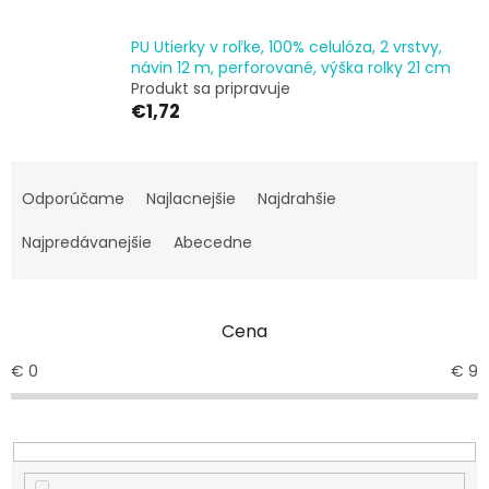
PU Utierky v roľke, 100% celulóza, 2 vrstvy,
návin 12 m, perforované, výška rolky 21 cm
Produkt sa pripravuje
€1,72
R
a
Odporúčame
Najlacnejšie
Najdrahšie
d
e
Najpredávanejšie
Abecedne
n
i
e
Cena
p
r
€
0
€
9
o
d
u
k
t