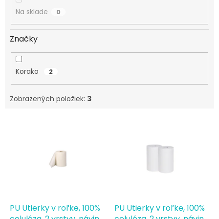
o
Na sklade
0
v
Značky
Korako
2
Zobrazených položiek:
3
V
ý
p
i
s
p
r
o
d
PU Utierky v roľke, 100%
PU Utierky v roľke, 100%
celulóza, 2 vrstvy, návin
celulóza, 2 vrstvy, návin