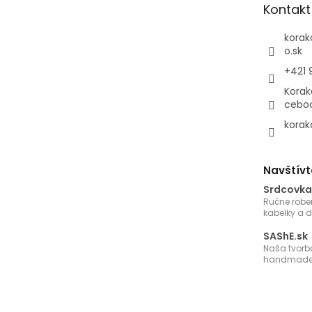
Kontakt
i
e
korak
o.sk
+421 
Korak
cebo
korak
Navštívt
Srdcovka
Ručne robe
kabelky a 
SAShE.sk
Naša tvorb
handmade 