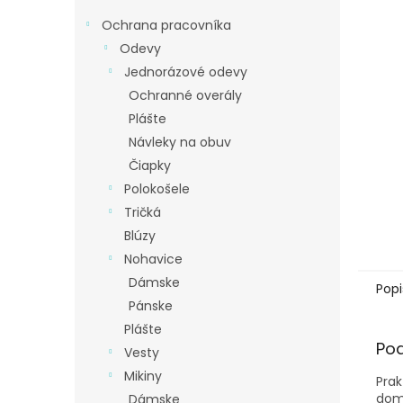
Ochrana pracovníka
Odevy
Jednorázové odevy
Ochranné overály
Plášte
Návleky na obuv
Čiapky
Polokošele
Tričká
Blúzy
Nohavice
Dámske
Popi
Pánske
Plášte
Po
Vesty
Mikiny
Prak
domá
Dámske