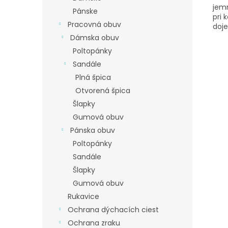
jemn
Pánske
pri 
Pracovná obuv
doje
Dámska obuv
Poltopánky
Sandále
Plná špica
Otvorená špica
Šlapky
Gumová obuv
Pánska obuv
Poltopánky
Sandále
Šlapky
Gumová obuv
Rukavice
Ochrana dýchacích ciest
Ochrana zraku