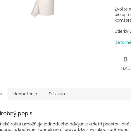
Zvoľte s
bielej f
komfort
Utierky 
Detailn
TLAČ
s
Hodnotenie
Diskusia
drobný popis
tická roľka umožňuje jednoduché odvíjanie a šetrí priestor, ideá
cnosti, kuchyne, kancelárie aj prevádzky s vysokou spotrebou. 