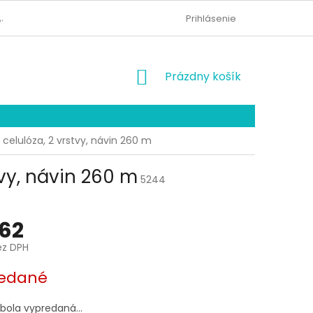
AJOV
KONTAKTY
ODSTÚPENIE OD ZMLUVY
Prihlásenie
NÁKUPNÝ
Prázdny košík
KOŠÍK
% celulóza, 2 vrstvy, návin 260 m
tvy, návin 260 m
5244
62
ez DPH
ová
edané
 bola vypredaná…