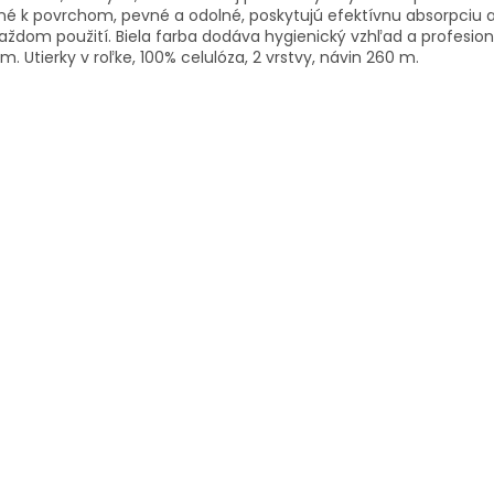
é k povrchom, pevné a odolné, poskytujú efektívnu absorpciu a
každom použití. Biela farba dodáva hygienický vzhľad a profesio
m. Utierky v roľke, 100% celulóza, 2 vrstvy, návin 260 m.