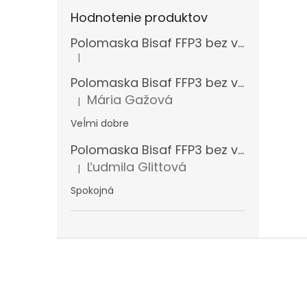
Hodnotenie produktov
Polomaska Bisaf FFP3 bez ventilčeka , balenie 15 ks
|
Hodnotenie produktu je 5 z 5 hviezdičiek.
Polomaska Bisaf FFP3 bez ventilčeka 99 % , balenie 1 ks
Mária Gažová
|
Hodnotenie produktu je 5 z 5 hviezdičiek.
Veĺmi dobre
Polomaska Bisaf FFP3 bez ventilčeka , balenie 15 ks
Ľudmila Glittová
|
Hodnotenie produktu je 5 z 5 hviezdičiek.
Spokojná
Z
á
p
ä
t