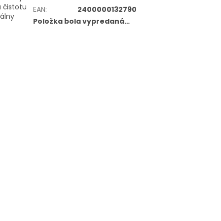
 čistotu
EAN
:
2400000132790
nálny
Položka bola vypredaná…