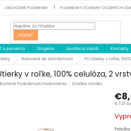
OBCHODNÉ PODMIENKY
PODMIENKY OCHRANY OSOBNÝCH ÚD
HĽADAŤ
ť o pacienta
Drogéria
Likvidácia zásob
Kontakty
tierky
Rolované do domácnosti
PU Utierky v roľke, 100
tierky v roľke, 100% celulóza, 2 vrs
rné
dnotené
Podrobnosti hodnotenia
Značka:
Korako
enie
€8,
tu
€7,01 b
Jednotk
Vypr
cena:
čiek.
Položka