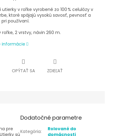
i utierky v roľke vyrobené zo 100 % celulózy v
arbe, ktoré spájajú vysokú savosť, pevnosť a
 pri používaní.
v roľke, 2 vrstvy, návin 260 m.
é informácie
OPÝTAŤ SA
ZDIEĽAŤ
Dodatočné parametre
lna pre
Rolované do
Kategória
:
Utierky sú
domácnosti