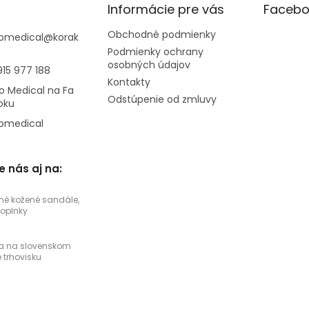
Informácie pre vás
Facebo
Obchodné podmienky
omedical
@
korak
Podmienky ochrany
osobných údajov
915 977 188
Kontakty
o Medical na Fa
Odstúpenie od zmluvy
oku
omedical
e nás aj na:
né kožené sandále,
doplnky
a na slovenskom
trhovisku