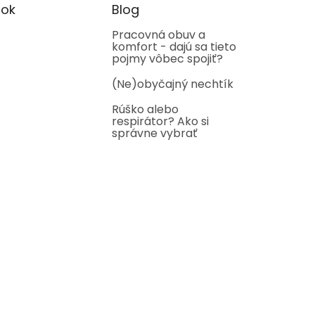
ok
Blog
Pracovná obuv a
komfort - dajú sa tieto
pojmy vôbec spojiť?
(Ne)obyčajný nechtík
Rúško alebo
respirátor? Ako si
správne vybrať