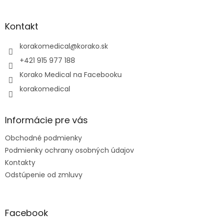
á
p
ä
Kontakt
t
i
korakomedical
@
korako.sk
e
+421 915 977 188
Korako Medical na Facebooku
korakomedical
Informácie pre vás
Obchodné podmienky
Podmienky ochrany osobných údajov
Kontakty
Odstúpenie od zmluvy
Facebook