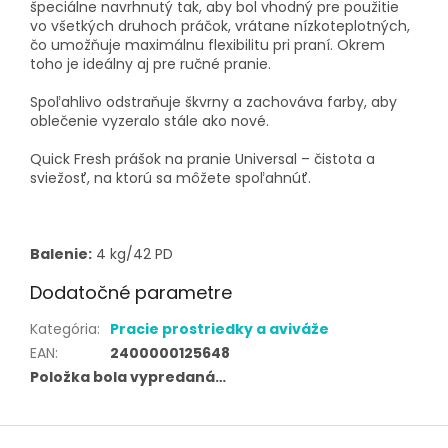
špeciálne navrhnutý tak, aby bol vhodný pre použitie
vo všetkých druhoch práčok, vrátane nízkoteplotných,
čo umožňuje maximálnu flexibilitu pri praní. Okrem
toho je ideálny aj pre ručné pranie.
Spoľahlivo odstraňuje škvrny a zachováva farby, aby
oblečenie vyzeralo stále ako nové.
Quick Fresh prášok na pranie Universal – čistota a
sviežosť, na ktorú sa môžete spoľahnúť.
Balenie:
4 kg/42 PD
Dodatočné parametre
Kategória
:
Pracie prostriedky a aviváže
EAN
:
2400000125648
Položka bola vypredaná…
Z