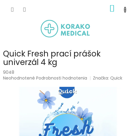
Prejsť
NÁKU
na
obsah
KOŠÍK
Quick Fresh prací prášok
univerzál 4 kg
9048
Priemerné
Neohodnotené
Podrobnosti hodnotenia
Značka:
Quick
hodnotenie
produktu
je
0,0
z
5
hviezdičiek.