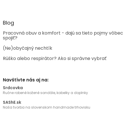
Blog
Pracovná obuv a komfort - dajú sa tieto pojmy vôbec
spojiť?
(Ne)obyčajný nechtík
Rúško alebo respirátor? Ako si správne vybrať
Navštívte nás aj na:
Srdcovka
Ručne robené kožené sandále, kabelky a doplnky
SAShE.sk
Naša tvorba na slovenskom handmade trhovisku