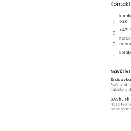
Kontakt
i
e
korak
o.sk
+421 
Korak
cebo
korak
Navštívt
Srdcovka
Ručne robe
kabelky a 
SAShE.sk
Naša tvorb
handmade 