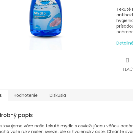
Tekuté 
antibak
hygienic
prísadou
ochrana 
Detailn
TLAČ
s
Hodnotenie
Diskusia
drobný popis
stavujeme vám naše tekuté mydlo s osviežujúcou vôňou oceánu 
chá vaše ruky nielen svieže, ale aj hygienicky čisté.
Chráňte svo