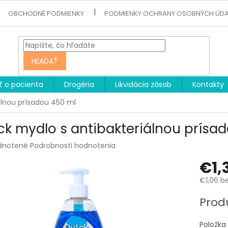
OBCHODNÉ PODMIENKY
PODMIENKY OCHRANY OSOBNÝCH ÚD
HĽADAŤ
ť o pacienta
Drogéria
Likvidácia zásob
Kontakty
álnou prísadou 450 ml
ck mydlo s antibakteriálnou prísa
rné
dnotené
Podrobnosti hodnotenia
enie
€1,
tu
€1,06 b
Jednotk
Prod
cena:
čiek.
Položka