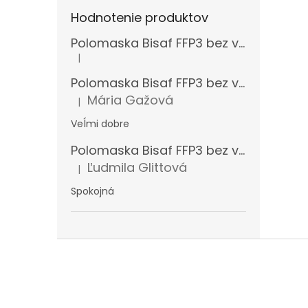
Hodnotenie produktov
Polomaska Bisaf FFP3 bez ventilčeka , balenie 15 ks
|
Hodnotenie produktu je 5 z 5 hviezdičiek.
Polomaska Bisaf FFP3 bez ventilčeka 99 % , balenie 1 ks
Mária Gažová
|
Hodnotenie produktu je 5 z 5 hviezdičiek.
Veĺmi dobre
Polomaska Bisaf FFP3 bez ventilčeka , balenie 15 ks
Ľudmila Glittová
|
Hodnotenie produktu je 5 z 5 hviezdičiek.
Spokojná
Z
á
p
ä
t