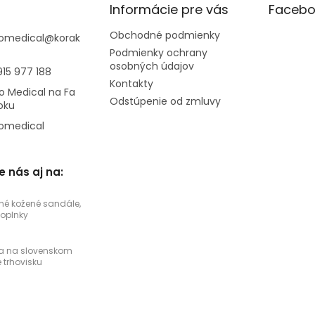
Informácie pre vás
Facebo
Obchodné podmienky
omedical
@
korak
Podmienky ochrany
osobných údajov
915 977 188
Kontakty
o Medical na Fa
Odstúpenie od zmluvy
oku
omedical
e nás aj na:
né kožené sandále,
doplnky
a na slovenskom
trhovisku