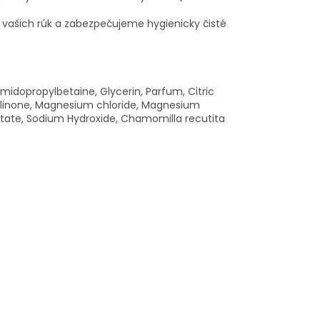
u vašich rúk a zabezpečujeme hygienicky čisté
idopropylbetaine, Glycerin, Parfum, Citric
zolinone, Magnesium chloride, Magnesium
cetate, Sodium Hydroxide, Chamomilla recutita