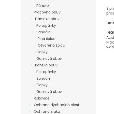
Pánske
S pr
Pracovná obuv
pros
Dámska obuv
Bal
Poltopánky
Sandále
ING
Acid
Plná špica
Nitr
Otvorená špica
wate
Šlapky
Gumová obuv
Pánska obuv
Poltopánky
Sandále
Šlapky
Gumová obuv
Rukavice
Ochrana dýchacích ciest
Ochrana zraku