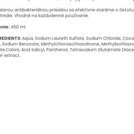
idanou antibakteriálnou prísadou sa efektívne staráme o čistot
tredie. Vhodné na každodenné používanie.
enie:
450 ml
REDIENTS:
Aqua, Sodium Laureth Sulfate, Sodium Chloride, Cocam
, Sodium Benzoate, Methylchloroisothiazolinone, Methylisothia
ate.Colors, Acid Salicyl, Panthenol, Tetrasodium Glutamate Dia
r extract.