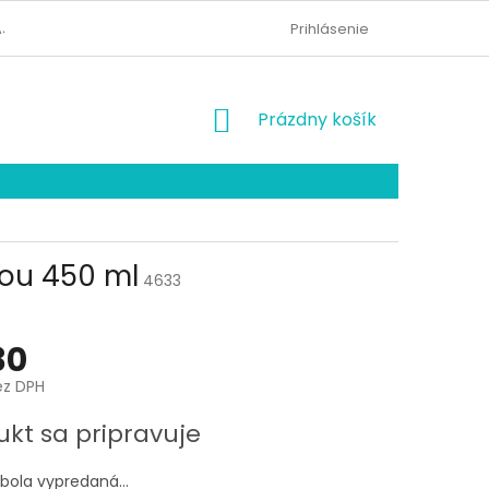
AJOV
KONTAKTY
ODSTÚPENIE OD ZMLUVY
Prihlásenie
NÁKUPNÝ
Prázdny košík
KOŠÍK
dou 450 ml
4633
30
ez DPH
ová
ukt sa pripravuje
 bola vypredaná…