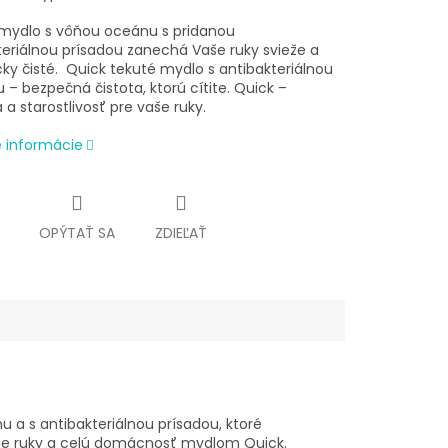
mydlo s vôňou oceánu s pridanou
teriálnou prísadou zanechá Vaše ruky svieže a
ky čisté.
Quick tekuté mydlo s antibakteriálnou
 – bezpečná čistota, ktorú cítite. Quick –
a starostlivosť pre vaše ruky.
é informácie
OPÝTAŤ SA
ZDIEĽAŤ
a s antibakteriálnou prísadou, ktoré
je ruky a celú domácnosť mydlom Quick.