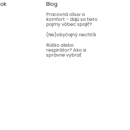
ok
Blog
Pracovná obuv a
komfort - dajú sa tieto
pojmy vôbec spojiť?
(Ne)obyčajný nechtík
Rúško alebo
respirátor? Ako si
správne vybrať