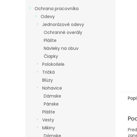
Ochrana pracovníka
Odevy
Jednorázové odevy
Ochranné overály
Plášte
Návleky na obuv
Čiapky
Polokošele
Tričká
Blúzy
Nohavice
Dámske
Popi
Pánske
Plášte
Po
Vesty
Mikiny
Pred
zane
Dámske